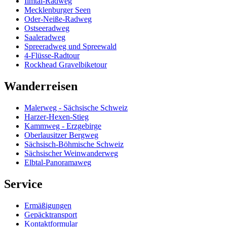
Ilmtal-Radweg
Mecklenburger Seen
Oder-Neiße-Radweg
Ostseeradweg
Saaleradweg
Spreeradweg und Spreewald
4-Flüsse-Radtour
Rockhead Gravelbiketour
Wanderreisen
Malerweg - Sächsische Schweiz
Harzer-Hexen-Stieg
Kammweg - Erzgebirge
Oberlausitzer Bergweg
Sächsisch-Böhmische Schweiz
Sächsischer Weinwanderweg
Elbtal-Panoramaweg
Service
Ermäßigungen
Gepäcktransport
Kontaktformular