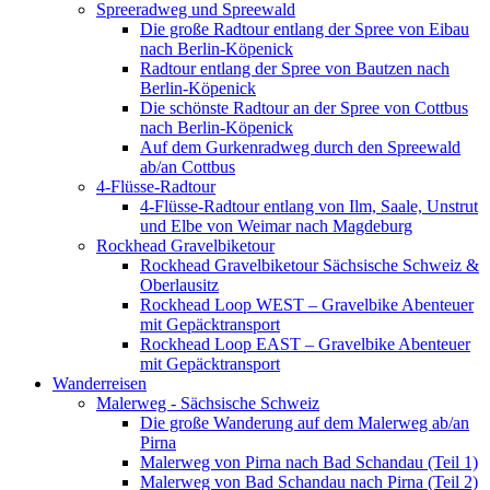
Spreeradweg und Spreewald
Die große Radtour entlang der Spree von Eibau
nach Berlin-Köpenick
Radtour entlang der Spree von Bautzen nach
Berlin-Köpenick
Die schönste Radtour an der Spree von Cottbus
nach Berlin-Köpenick
Auf dem Gurkenradweg durch den Spreewald
ab/an Cottbus
4-Flüsse-Radtour
4-Flüsse-Radtour entlang von Ilm, Saale, Unstrut
und Elbe von Weimar nach Magdeburg
Rockhead Gravelbiketour
Rockhead Gravelbiketour Sächsische Schweiz &
Oberlausitz
Rockhead Loop WEST – Gravelbike Abenteuer
mit Gepäcktransport
Rockhead Loop EAST – Gravelbike Abenteuer
mit Gepäcktransport
Wanderreisen
Malerweg - Sächsische Schweiz
Die große Wanderung auf dem Malerweg ab/an
Pirna
Malerweg von Pirna nach Bad Schandau (Teil 1)
Malerweg von Bad Schandau nach Pirna (Teil 2)