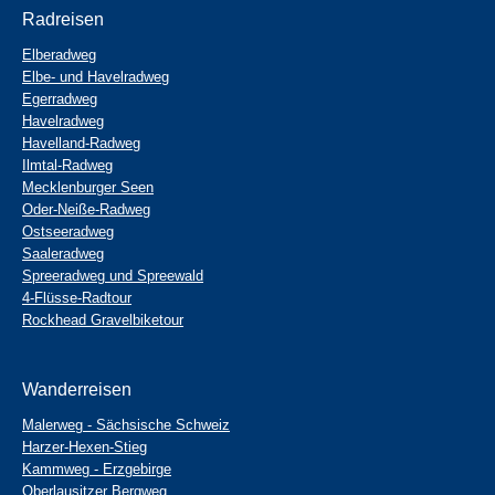
Radreisen
Elberadweg
Elbe- und Havelradweg
Egerradweg
Havelradweg
Havelland-Radweg
Ilmtal-Radweg
Mecklenburger Seen
Oder-Neiße-Radweg
Ostseeradweg
Saaleradweg
Spreeradweg und Spreewald
4-Flüsse-Radtour
Rockhead Gravelbiketour
Wanderreisen
Malerweg - Sächsische Schweiz
Harzer-Hexen-Stieg
Kammweg - Erzgebirge
Oberlausitzer Bergweg