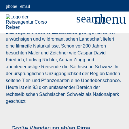
Das sagenumwobene Elbsandsteingebirge mit seiner
urwüchsigen und wildromantischen Landschaft liefert
eine filmreife Naturkulisse. Schon vor 200 Jahren
besuchten Maler und Zeichner wie Caspar David
Friedrich, Ludwig Richter, Adrian Zingg und
abenteuerlustige Reisende die Sächsische Schweiz. In
der ursprünglichen Unzugänglichkeit der Region fanden
seltene Tier- und Pflanzenarten eine Überlebenschance.
Heute ist ein 93 qkm umfassender Bereich der
rechtselbischen Sächsischen Schweiz als Nationalpark
geschützt.
Große Wanderung ab/an Pirna