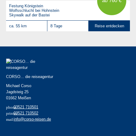
ab 760 €
Festung Königstein
Wolfsschlucht bei Hohnstein
Skywalk auf der Bastei
ca. 55 km
8 Tage
Reise entdecken
CORSO... die reiseagentur
Michael Corso
Jagdsteig 25
01662 Meißen
03521 710501
03521 710502
info@corso-reisen.de