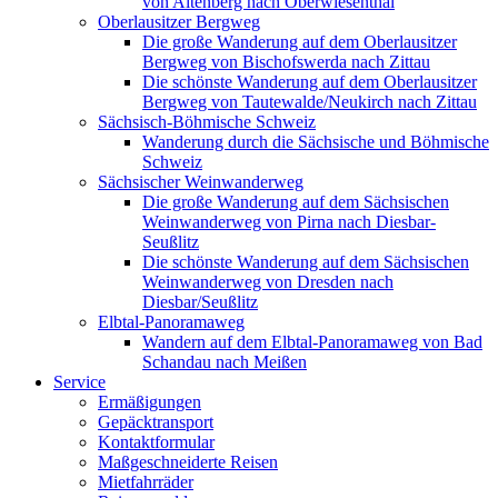
von Altenberg nach Oberwiesenthal
Oberlausitzer Bergweg
Die große Wanderung auf dem Oberlausitzer
Bergweg von Bischofswerda nach Zittau
Die schönste Wanderung auf dem Oberlausitzer
Bergweg von Tautewalde/Neukirch nach Zittau
Sächsisch-Böhmische Schweiz
Wanderung durch die Sächsische und Böhmische
Schweiz
Sächsischer Weinwanderweg
Die große Wanderung auf dem Sächsischen
Weinwanderweg von Pirna nach Diesbar-
Seußlitz
Die schönste Wanderung auf dem Sächsischen
Weinwanderweg von Dresden nach
Diesbar/Seußlitz
Elbtal-Panoramaweg
Wandern auf dem Elbtal-Panoramaweg von Bad
Schandau nach Meißen
Service
Ermäßigungen
Gepäcktransport
Kontaktformular
Maßgeschneiderte Reisen
Mietfahrräder