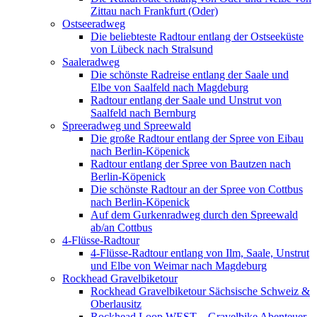
Zittau nach Frankfurt (Oder)
Ostseeradweg
Die beliebteste Radtour entlang der Ostseeküste
von Lübeck nach Stralsund
Saaleradweg
Die schönste Radreise entlang der Saale und
Elbe von Saalfeld nach Magdeburg
Radtour entlang der Saale und Unstrut von
Saalfeld nach Bernburg
Spreeradweg und Spreewald
Die große Radtour entlang der Spree von Eibau
nach Berlin-Köpenick
Radtour entlang der Spree von Bautzen nach
Berlin-Köpenick
Die schönste Radtour an der Spree von Cottbus
nach Berlin-Köpenick
Auf dem Gurkenradweg durch den Spreewald
ab/an Cottbus
4-Flüsse-Radtour
4-Flüsse-Radtour entlang von Ilm, Saale, Unstrut
und Elbe von Weimar nach Magdeburg
Rockhead Gravelbiketour
Rockhead Gravelbiketour Sächsische Schweiz &
Oberlausitz
Rockhead Loop WEST – Gravelbike Abenteuer