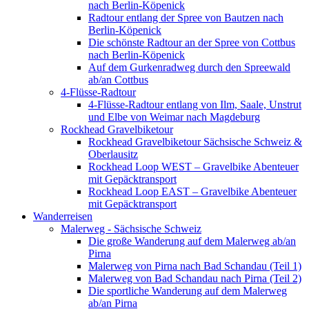
nach Berlin-Köpenick
Radtour entlang der Spree von Bautzen nach
Berlin-Köpenick
Die schönste Radtour an der Spree von Cottbus
nach Berlin-Köpenick
Auf dem Gurkenradweg durch den Spreewald
ab/an Cottbus
4-Flüsse-Radtour
4-Flüsse-Radtour entlang von Ilm, Saale, Unstrut
und Elbe von Weimar nach Magdeburg
Rockhead Gravelbiketour
Rockhead Gravelbiketour Sächsische Schweiz &
Oberlausitz
Rockhead Loop WEST – Gravelbike Abenteuer
mit Gepäcktransport
Rockhead Loop EAST – Gravelbike Abenteuer
mit Gepäcktransport
Wanderreisen
Malerweg - Sächsische Schweiz
Die große Wanderung auf dem Malerweg ab/an
Pirna
Malerweg von Pirna nach Bad Schandau (Teil 1)
Malerweg von Bad Schandau nach Pirna (Teil 2)
Die sportliche Wanderung auf dem Malerweg
ab/an Pirna