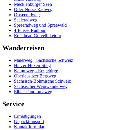
Mecklenburger Seen
Oder-Neiße-Radweg
Ostseeradweg
Saaleradweg
Spreeradweg und Spreewald
4-Flüsse-Radtour
Rockhead Gravelbiketour
Wanderreisen
Malerweg - Sächsische Schweiz
Harzer-Hexen-Stieg
Kammweg - Erzgebirge
Oberlausitzer Bergweg
Sächsisch-Böhmische Schweiz
Sächsischer Weinwanderweg
Elbtal-Panoramaweg
Service
Ermäßigungen
Gepäcktransport
Kontaktformular