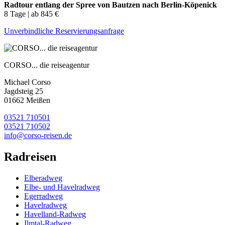
Radtour entlang der Spree von Bautzen nach Berlin-Köpenick
8 Tage | ab 845 €
Unverbindliche Reservierungsanfrage
CORSO... die reiseagentur
Michael Corso
Jagdsteig 25
01662 Meißen
03521 710501
03521 710502
info@corso-reisen.de
Radreisen
Elberadweg
Elbe- und Havelradweg
Egerradweg
Havelradweg
Havelland-Radweg
Ilmtal-Radweg