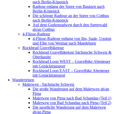
nach Berlin-Köpenick
Radtour entlang der Spree von Bautzen nach
Berlin-Köpenick
Die schönste Radtour an der Spree von Cottbus
nach Berlin-Köpenick
Auf dem Gurkenradweg durch den Spreewald
ab/an Cottbus
4-Flüsse-Radtour
4-Flüsse-Radtour entlang von Ilm, Saale, Unstrut
und Elbe von Weimar nach Magdeburg
Rockhead Gravelbiketour
Rockhead Gravelbiketour Sächsische Schweiz &
Oberlausitz
Rockhead Loop WEST – Gravelbike Abenteuer
mit Gepäcktransport
Rockhead Loop EAST – Gravelbike Abenteuer
mit Gepäcktransport
Wanderreisen
Malerweg - Sächsische Schweiz
Die große Wanderung auf dem Malerweg ab/an
Pirna
Malerweg von Pirna nach Bad Schandau (Teil 1)
Malerweg von Bad Schandau nach Pirna (Teil 2)
Die sportliche Wanderung auf dem Malerweg
ab/an Pirna