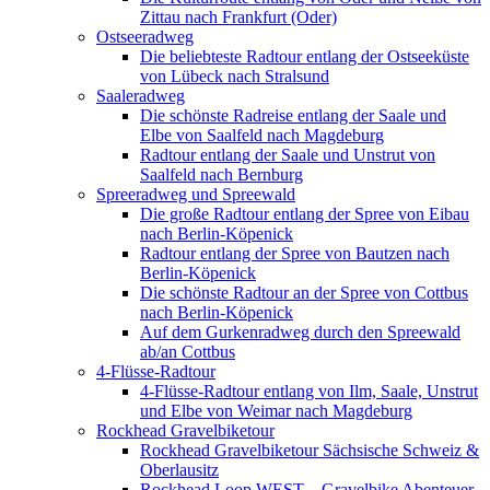
Zittau nach Frankfurt (Oder)
Ostseeradweg
Die beliebteste Radtour entlang der Ostseeküste
von Lübeck nach Stralsund
Saaleradweg
Die schönste Radreise entlang der Saale und
Elbe von Saalfeld nach Magdeburg
Radtour entlang der Saale und Unstrut von
Saalfeld nach Bernburg
Spreeradweg und Spreewald
Die große Radtour entlang der Spree von Eibau
nach Berlin-Köpenick
Radtour entlang der Spree von Bautzen nach
Berlin-Köpenick
Die schönste Radtour an der Spree von Cottbus
nach Berlin-Köpenick
Auf dem Gurkenradweg durch den Spreewald
ab/an Cottbus
4-Flüsse-Radtour
4-Flüsse-Radtour entlang von Ilm, Saale, Unstrut
und Elbe von Weimar nach Magdeburg
Rockhead Gravelbiketour
Rockhead Gravelbiketour Sächsische Schweiz &
Oberlausitz
Rockhead Loop WEST – Gravelbike Abenteuer