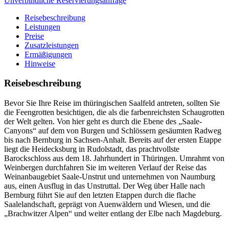
Unverbindliche Reservierungsanfrage
Reisebeschreibung
Leistungen
Preise
Zusatzleistungen
Ermäßigungen
Hinweise
Reisebeschreibung
Bevor Sie Ihre Reise im thüringischen Saalfeld antreten, sollten Sie
die Feengrotten besichtigen, die als die farbenreichsten Schaugrotten
der Welt gelten. Von hier geht es durch die Ebene des „Saale-
Canyons“ auf dem von Burgen und Schlössern gesäumten Radweg
bis nach Bernburg in Sachsen-Anhalt. Bereits auf der ersten Etappe
liegt die Heidecksburg in Rudolstadt, das prachtvollste
Barockschloss aus dem 18. Jahrhundert in Thüringen. Umrahmt von
Weinbergen durchfahren Sie im weiteren Verlauf der Reise das
Weinanbaugebiet Saale-Unstrut und unternehmen von Naumburg
aus, einen Ausflug in das Unstruttal. Der Weg über Halle nach
Bernburg führt Sie auf den letzten Etappen durch die flache
Saalelandschaft, geprägt von Auenwäldern und Wiesen, und die
„Brachwitzer Alpen“ und weiter entlang der Elbe nach Magdeburg.