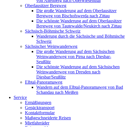
von Altenberg nach Oberwiesenthal
Oberlausitzer Bergweg
Die große Wanderung auf dem Oberlausitzer
Bergweg von Bischofswerda nach Zittau
Die schönste Wanderung auf dem Oberlausitzer
Bergweg von Tautewalde/Neukirch nach Zittau
Sächsisch-Böhmische Schweiz
Wanderung durch die Sächsische und Böhmische
Schweiz
Sächsischer Weinwanderweg
Die große Wanderung auf dem Sächsischen
Weinwanderweg von Pirna nach Diesbar-
Seußlitz
Die schönste Wanderung auf dem Sächsischen
Weinwanderweg von Dresden nach
Diesbar/Seußlitz
Elbtal-Panoramaweg
Wandern auf dem Elbtal-Panoramaweg von Bad
Schandau nach Meißen
Service
Ermäßigungen
Gepäcktransport
Kontaktformular
Maßgeschneiderte Reisen
Mietfahrräder