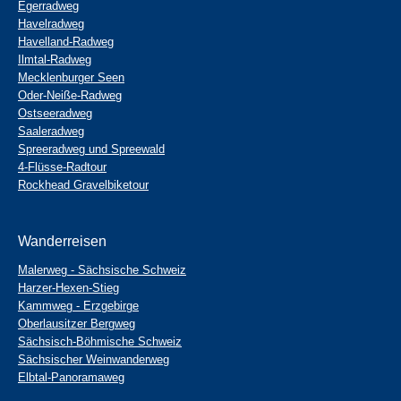
Egerradweg
Havelradweg
Havelland-Radweg
Ilmtal-Radweg
Mecklenburger Seen
Oder-Neiße-Radweg
Ostseeradweg
Saaleradweg
Spreeradweg und Spreewald
4-Flüsse-Radtour
Rockhead Gravelbiketour
Wanderreisen
Malerweg - Sächsische Schweiz
Harzer-Hexen-Stieg
Kammweg - Erzgebirge
Oberlausitzer Bergweg
Sächsisch-Böhmische Schweiz
Sächsischer Weinwanderweg
Elbtal-Panoramaweg