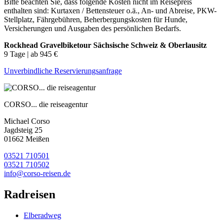
Bitte beachten Sie, dass folgende Kosten nicht im Reisepreis
enthalten sind: Kurtaxen / Bettensteuer o.ä., An- und Abreise, PKW-
Stellplatz, Fährgebühren, Beherbergungskosten für Hunde,
Versicherungen und Ausgaben des persönlichen Bedarfs.
Rockhead Gravelbiketour Sächsische Schweiz & Oberlausitz
9 Tage | ab 945 €
Unverbindliche Reservierungsanfrage
CORSO... die reiseagentur
Michael Corso
Jagdsteig 25
01662 Meißen
03521 710501
03521 710502
info@corso-reisen.de
Radreisen
Elberadweg