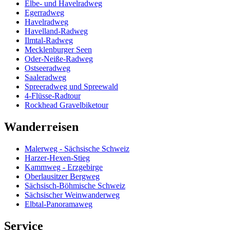
Elbe- und Havelradweg
Egerradweg
Havelradweg
Havelland-Radweg
Ilmtal-Radweg
Mecklenburger Seen
Oder-Neiße-Radweg
Ostseeradweg
Saaleradweg
Spreeradweg und Spreewald
4-Flüsse-Radtour
Rockhead Gravelbiketour
Wanderreisen
Malerweg - Sächsische Schweiz
Harzer-Hexen-Stieg
Kammweg - Erzgebirge
Oberlausitzer Bergweg
Sächsisch-Böhmische Schweiz
Sächsischer Weinwanderweg
Elbtal-Panoramaweg
Service