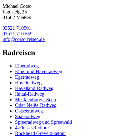
Michael Corso
Jagdsteig 25
01662 Meißen
03521 710501
03521 710502
info@corso-reisen.de
Radreisen
Elberadweg
Elbe- und Havelradweg
Egerradweg
Havelradweg
Havelland-Radweg
Ilmtal-Radweg
Mecklenburger Seen
Oder-Neiße-Radweg
Ostseeradweg
Saaleradweg
Spreeradweg und Spreewald
4-Flüsse-Radtour
Rockhead Gravelbiketour