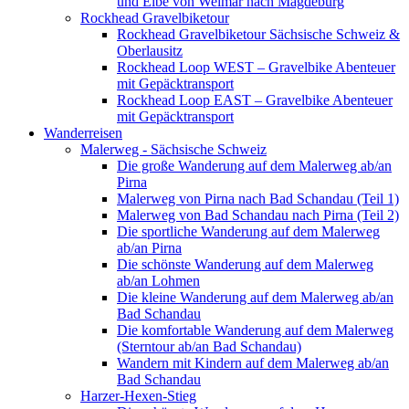
und Elbe von Weimar nach Magdeburg
Rockhead Gravelbiketour
Rockhead Gravelbiketour Sächsische Schweiz &
Oberlausitz
Rockhead Loop WEST – Gravelbike Abenteuer
mit Gepäcktransport
Rockhead Loop EAST – Gravelbike Abenteuer
mit Gepäcktransport
Wanderreisen
Malerweg - Sächsische Schweiz
Die große Wanderung auf dem Malerweg ab/an
Pirna
Malerweg von Pirna nach Bad Schandau (Teil 1)
Malerweg von Bad Schandau nach Pirna (Teil 2)
Die sportliche Wanderung auf dem Malerweg
ab/an Pirna
Die schönste Wanderung auf dem Malerweg
ab/an Lohmen
Die kleine Wanderung auf dem Malerweg ab/an
Bad Schandau
Die komfortable Wanderung auf dem Malerweg
(Sterntour ab/an Bad Schandau)
Wandern mit Kindern auf dem Malerweg ab/an
Bad Schandau
Harzer-Hexen-Stieg