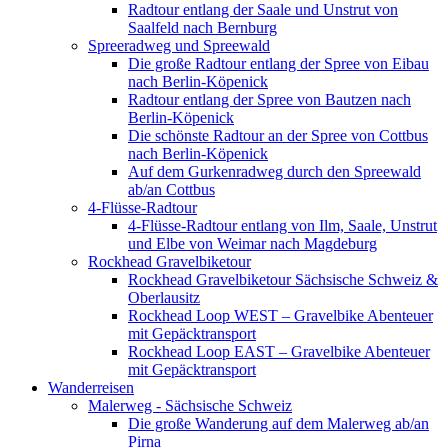
Radtour entlang der Saale und Unstrut von
Saalfeld nach Bernburg
Spreeradweg und Spreewald
Die große Radtour entlang der Spree von Eibau
nach Berlin-Köpenick
Radtour entlang der Spree von Bautzen nach
Berlin-Köpenick
Die schönste Radtour an der Spree von Cottbus
nach Berlin-Köpenick
Auf dem Gurkenradweg durch den Spreewald
ab/an Cottbus
4-Flüsse-Radtour
4-Flüsse-Radtour entlang von Ilm, Saale, Unstrut
und Elbe von Weimar nach Magdeburg
Rockhead Gravelbiketour
Rockhead Gravelbiketour Sächsische Schweiz &
Oberlausitz
Rockhead Loop WEST – Gravelbike Abenteuer
mit Gepäcktransport
Rockhead Loop EAST – Gravelbike Abenteuer
mit Gepäcktransport
Wanderreisen
Malerweg - Sächsische Schweiz
Die große Wanderung auf dem Malerweg ab/an
Pirna