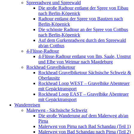
Spreeradweg und Spreewald
Die große Radtour entlang der Spree von Eibau
nach Berlin-Köpenick
Radtour entlang der Spree von Bautzen nach
Berlin-Köpenick
Die schönste Radtour an der Spree von Cottbus
nach Berlin-Köpenick
Auf dem Gurkenradweg durch den Spreewald
ab/an Cottbus
4-Flüsse-Radtour
4-Flüsse-Radtour entlang von Ilm, Saale, Unstrut
und Elbe von Weimar nach Magdeburg
Rockhead Gravelbiketour
Rockhead Gravelbiketour Sächsische Schweiz &
Oberlausitz
Rockhead Loop WEST – Gravelbike Abenteuer
mit Gepäcktransport
Rockhead Loop EAST – Gravelbike Abenteuer
mit Gepäcktransport
Wanderreisen
Malerweg - Sächsische Schweiz
Die große Wanderung auf dem Malerweg ab/an
Pirna
Malerweg von Pirna nach Bad Schandau (Teil 1)
Malerweg von Bad Schandau nach Pirna (Teil 2)